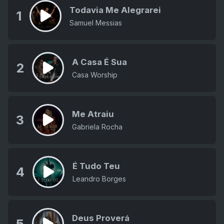
Todavia Me Alegrarei
1
Samuel Messias
A Casa É Sua
2
Casa Worship
Me Atraiu
3
Gabriela Rocha
É Tudo Teu
4
Leandro Borges
Deus Proverá