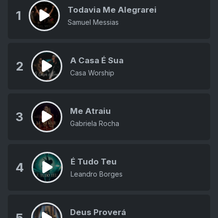
Todavia Me Alegrarei
1
Samuel Messias
A Casa É Sua
2
Casa Worship
Me Atraiu
3
Gabriela Rocha
É Tudo Teu
4
Leandro Borges
Deus Proverá